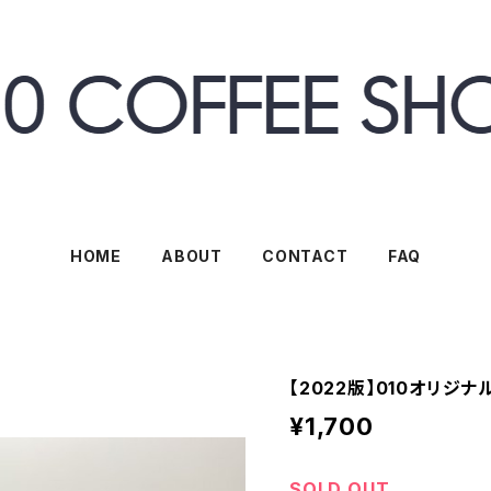
HOME
ABOUT
CONTACT
FAQ
【2022版】010オリジナ
¥1,700
SOLD OUT